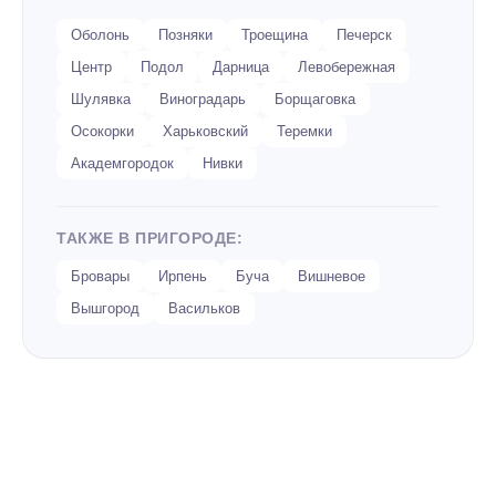
Оболонь
Позняки
Троещина
Печерск
Центр
Подол
Дарница
Левобережная
Шулявка
Виноградарь
Борщаговка
Осокорки
Харьковский
Теремки
Академгородок
Нивки
ТАКЖЕ В ПРИГОРОДЕ:
Бровары
Ирпень
Буча
Вишневое
Вышгород
Васильков
«Комп Мастер Центр» – лучший сервис в
Киеве
Ремонт ноутбуков Гатное на высоком уровне и по доступным
расценкам осуществляют работники сервиса «Комп Мастер