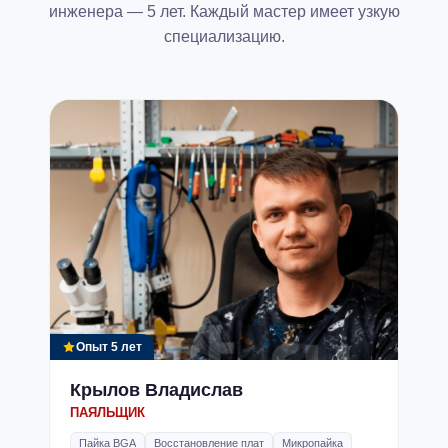
обычно связано с возникновением вредоносных ПО в
инженера — 5 лет. Каждый мастер имеет узкую
системе или же слетевшей прошивки BIOS. Также, проблема
специализацию.
может крыться в некорректных пользовательских настройках.
Наши мастера выполняют ремонтные работы всех видов на
высоком уровне, предоставляя гарантию на каждую услугу.
Опыт 5 лет
Крылов Владислав
ПАЯЛЬЩИК
Пайка BGA
Восстановление плат
Микропайка