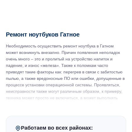
Ремонт ноутбуков Гатное
Необходимость осуществить ремонт ноутбука в Гатном
может возникнуть внезапно. Причин появления неполадок
очень много – это и пролитый на устройство напиток и
падение, и износ «железа». Также к поломкам часто
приводят такие факторы как: перегрев в связи с забитостью
пылью, а также вредоносные ПО или ошибки, допущенные в
процессе установки операционной системы. Проявляться,
неисправности также могут различным образом, к примеру,
техника может просто не включиться, а может выполнять
самопроизвольные перезагрузки в процессе работы. В
любом случае, при возникновении нового симптома, ноутбук
стоит отнести в сервисный центр, в котором мастер
диагностирует и устранит неполадку.
Работаем во всех районах: