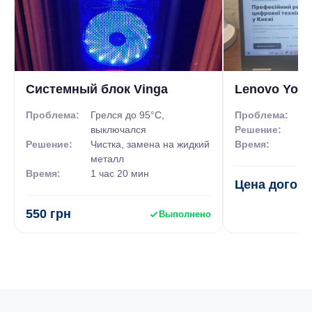
• чистка от вирусов и переустановка антивирусника
• установка ОС и программ
•
восстановление данных с различных носителей
• замена комплектующих и деталей
• модернизация техники
• ремонт и настройка компьютерной техники, офисного
Системный блок Vinga
Lenovo Yoga
оборудования
•
установка и настройка роутера
Проблема:
Грелся до 95°C,
Проблема:
Ра
выключался
Решение:
За
Решение:
Чистка, замена на жидкий
Время:
4 
металл
Время:
1 час 20 мин
Цена догов
550 грн
Выполнено