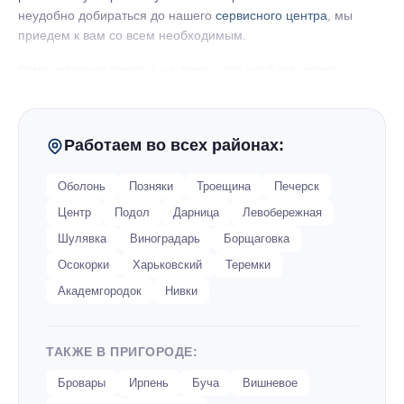
неудобно добираться до нашего
сервисного центра
, мы
приедем к вам со всем необходимым.
Компьютерная помощь на дому – это удобная услуга,
доступная в нашей мастерской.
Выезд специалиста в любую
точку Киева
бесплатный. Чтобы вызвать компьютерщика на
дом достаточно связаться с нами по телефону, указанному
Работаем во всех районах:
на сайте и указать удобную дату и время.
Оболонь
Позняки
Троещина
Печерск
Центр
Подол
Дарница
Левобережная
Шулявка
Виноградарь
Борщаговка
Осокорки
Харьковский
Теремки
Академгородок
Нивки
ТАКЖЕ В ПРИГОРОДЕ:
Бровары
Ирпень
Буча
Вишневое