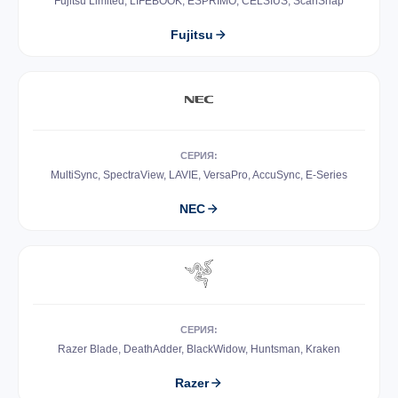
Fujitsu Limited, LIFEBOOK, ESPRIMO, CELSIUS, ScanSnap
Fujitsu
СЕРИЯ:
MultiSync, SpectraView, LAVIE, VersaPro, AccuSync, E-Series
NEC
СЕРИЯ:
Razer Blade, DeathAdder, BlackWidow, Huntsman, Kraken
Razer