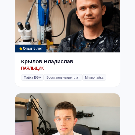
Рекомендуем прочитать статью в нашем блоге:
“Как продлить
жизнь батареи ноутбука”
Опыт 5 лет
Крылов Владислав
ПАЯЛЬЩИК
Пайка BGA
Восстановление плат
Микропайка
Залитие жидкостями