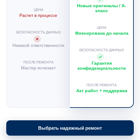
Одним словом, если ноутбук загружается, включается без
Новые оригиналы / A-
проблем, звук воспроизводится, но изображение отсутствует,
ЦЕНА
класс
либо искажается, то в 90% случаев, матрицу необходимо
Растет в процессе
заменить. Заказать ремонт ноутбуков в Киеве, чтобы
заменить матрицу, рекомендуется в сервисном центре у
ЦЕНА
БЕЗОПАСНОСТЬ ДАННЫХ
Фиксирована до начала
квалифицированных мастеров.
Никакой ответственности
БЕЗОПАСНОСТЬ ДАННЫХ
ПОСЛЕ РЕМОНТА
Гарантия
Мастер исчезает
конфиденциальности
ПОСЛЕ РЕМОНТА
Акт работ + поддержка
Выбрать надежный ремонт