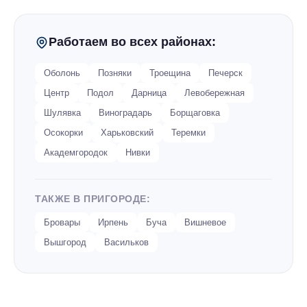
Замена матрицы ноутбука
Работаем во всех районах:
Ремонт аккумулятора ноутбука
Оболонь
Позняки
Троещина
Печерск
Замена жесткого диска на ноутбуке
Центр
Подол
Дарница
Левобережная
Шулявка
Виноградарь
Борщаговка
Установка SSD на ноутбук
Осокорки
Харьковский
Теремки
Замена шим контроллера на ноутбуке
Академгородок
Нивки
Замена видеокарты ноутбука
ТАКЖЕ В ПРИГОРОДЕ:
Замена северного моста
Бровары
Ирпень
Буча
Вишневое
Вышгород
Васильков
Замена тачпада на ноутбуке
Цены на ремонт ноутбуков