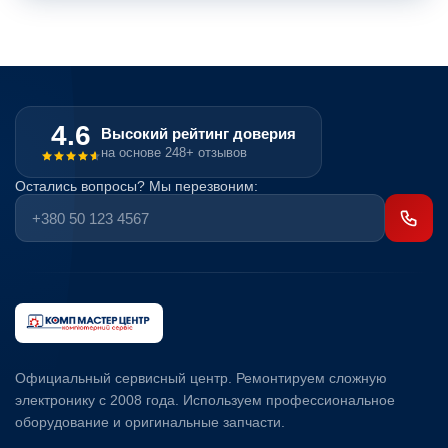
Неисправные периферийные устройства
Каждые компоненты системы (планки оперативной памяти,
4.6
Высокий рейтинг доверия
жесткий диск, привод, прочие) в любой момент могут
на основе 248+ отзывов
перестать функционировать, стать негодными к
эксплуатации. Причинами неполадок могут выступать любые
Остались вопросы? Мы перезвоним:
обстоятельства, как указанные выше, так и иные, не менее
банальные. Осуществить диагностику и устранить проблемы
любого периферийного устройства достаточно нетрудно,
нужно только обратиться к специалистам в СЦ, либо заказать
ремонт ноутбуков с выездом на дом в Киеве.
Официальный сервисный центр. Ремонтируем сложную
электронику с 2008 года. Используем профессиональное
оборудование и оригинальные запчасти.