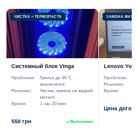
работоспособный ноутбук.
ЧИСТКА + ТЕРМОПАСТА
ЗАМЕНА МАТР
Системный блок Vinga
Lenovo Yoga
Проблема:
Грелся до 95°C,
Проблема:
Ра
выключался
Решение:
За
Решение:
Чистка, замена на жидкий
Время:
4 
металл
Время:
1 час 20 мин
Цена догов
Батарея вышла из строя
550 грн
Выполнено
В основном, пользователи не обращают внимания на то, как
правильно использовать аккумуляторную батарею, и не