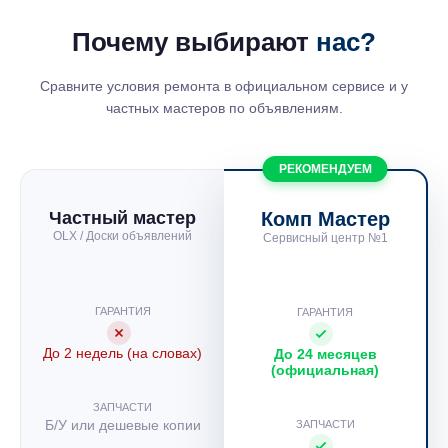
управления;
Почему выбирают
нас?
механические повреждения (падения, удары,
прочие);
Сравните условия ремонта в официальном сервисе и у
частных мастеров по объявлениям.
проблемы с видеоадаптером (проверка
выполняется с помощью подключения внешнего
монитора);
РЕКОМЕНДУЕМ
если лэптоп имеет ламповую подсветку, выход из
Частный мастер
Комп Мастер
строя лампы через время;
OLX / Доски объявлений
Сервисный центр №1
перестала функционировать электроника экрана
(появление полос, полностью пропадает
ГАРАНТИЯ
ГАРАНТИЯ
изображение);
неполадки в инверторе (специальная плата,
До 2 недель (на словах)
До 24 месяцев
(официальная)
меняющая параметры для нормального
функционирования монитора).
ЗАПЧАСТИ
Б/У или дешевые копии
ЗАПЧАСТИ