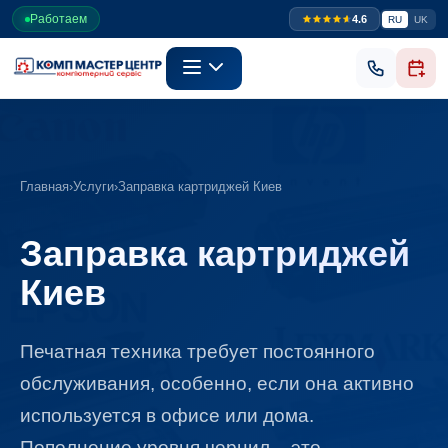
Работаем
4.6
RU
UK
Главная
›
Услуги
›
Заправка картриджей Киев
Заправка картриджей
Киев
Печатная техника требует постоянного
обслуживания, особенно, если она активно
используется в офисе или дома.
Пополнение уровня чернил – это