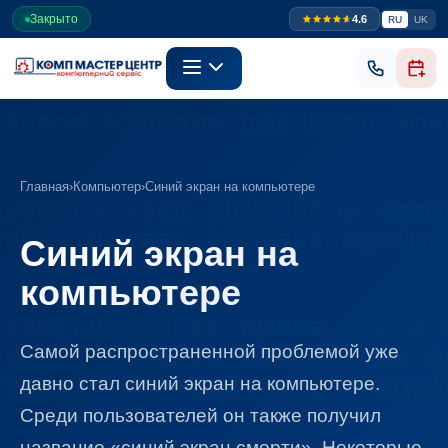
Закрыто
4.6
RU
UK
Главная
›
Компьютер
›
Синий экран на компьютере
Синий экран на
компьютере
Самой распространенной проблемой уже
давно стал синий экран на компьютере.
Среди пользователей он также получил
название «синий экран смерти». Некоторые