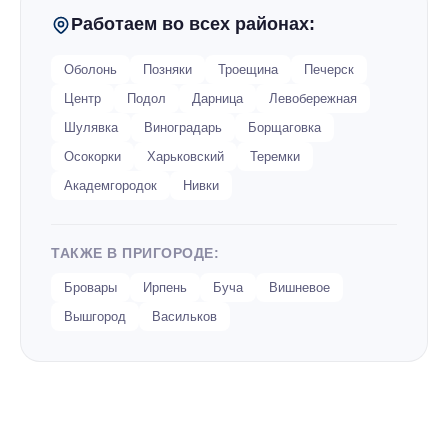
делать. Свою работу мы привыкли выполнять быстро,
Работаем во всех районах:
надежно, качественно и вовсе не дорого. Наше совместное
сотрудничество принесет вам исключительно
положительные эмоции (в чем уже убедилось тысячи
Оболонь
Позняки
Троещина
Печерск
Киевлян).
Центр
Подол
Дарница
Левобережная
Шулявка
Виноградарь
Борщаговка
СТОИМОСТЬ
ЧТО МОЖЕТ ПОТРЕБОВАТЬСЯ?
Осокорки
Харьковский
Теремки
(ОТ)
Академгородок
Нивки
Выезд компьютерного мастера или
бесплатно
курьера по Киеву
ТАКЖЕ В ПРИГОРОДЕ:
Диагностика аппаратной части
бесплатно
Бровары
Ирпень
Буча
Вишневое
компьютера
Вышгород
Васильков
В случае отказа от дальнейшей
работы, диагностика оплачивается в
размере 200 грн
Проектирование, подключение,
200 гривен