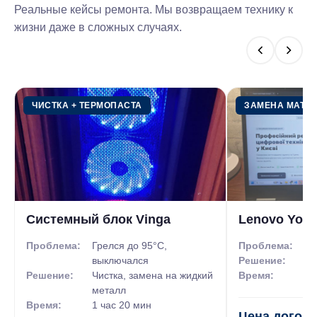
Реальные кейсы ремонта. Мы возвращаем технику к
Установка Windows без установки
жизни даже в сложных случаях.
драйверов и дополнительных
программ.
Пакет Базовый – Установка Windows
300 гривен
XP, 7, 8, 8.1, 10, 11 + драйвера
ЧИСТКА + ТЕРМОПАСТА
ЗАМЕНА МАТР
Установка Windows и необходимых
драйверов. Сохранение
необходимой информации (до 5 ГБ
бесплатно)
Пакет Оптимальный – Установка
Системный блок Vinga
350 гривен
Lenovo Yoga
Windows XP, 7, 8, 8.1, 10, 11 +
Проблема:
Грелся до 95°C,
Проблема:
Ра
драйвера + программное
выключался
Решение:
За
обеспечение
Решение:
Чистка, замена на жидкий
Время:
4 
металл
Установка необходимых драйверов,
Время:
1 час 20 мин
Цена догов