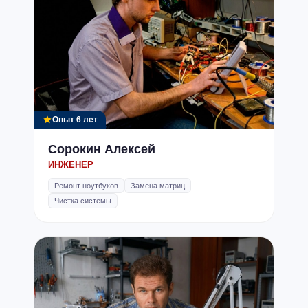
Данная услуга доступна только в
нашей мастерской
Опыт 6 лет
Сорокин Алексей
ИНЖЕНЕР
Ремонт ноутбуков
Замена матриц
Чистка системы