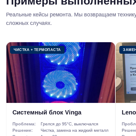
Примеры
выполненных
Интернет, подключить периферийное устройство
вирусных программ? – Тогда звоните к нам пр
Реальные кейсы ремонта. Мы возвращаем технику
оперативно решим сложившуюся у вас проблем
сложных случаях.
Сломался компьютер, выключается, греется, 
предлагает вам свои услуги, а именно – высо
Подольский район – один из районов Киева, гд
ЧИСТКА + ТЕРМОПАСТА
ЗАМЕ
Мы поможем вам надолго решить проблему, ка
Отметим, что наши специалисты прибудут к вам
чтобы выполнить диагностические работы (кста
ремонтные. В случае если поломка серьезная и
специалист увезет ваш ПК в наш сервисный цен
курьер привезет вашу, уже в рабочем состояни
Системный блок Vinga
Leno
Большой штат высококлассных специалистов по
успевать ко всем клиентам.
Проблема:
Грелся до 95°C, выключался
Пробл
Решение:
Чистка, замена на жидкий металл
Решен