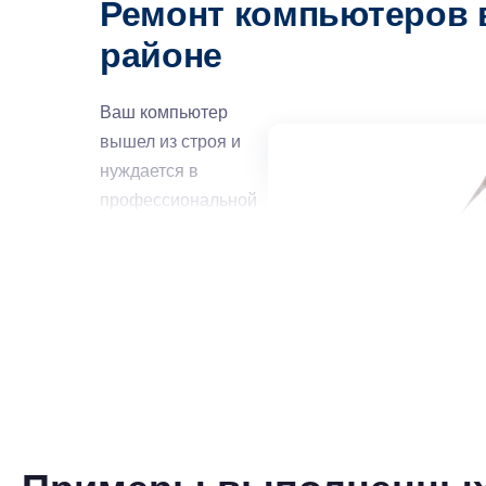
Ремонт компьютеров 
районе
Ваш компьютер
вышел из строя и
нуждается в
профессиональной
помощи? – Тогда
ремонт
компьютеров на
Подоле – это то, что
вам нужно. Вам
необходимо
переустановить
операционную
систему, настроить