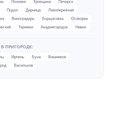
нь
Позняки
Троещина
Печерск
Подол
Дарница
Левобережная
ка
Виноградарь
Борщаговка
Осокорки
овский
Теремки
Академгородок
Нивки
 В ПРИГОРОДЕ:
ры
Ирпень
Буча
Вишневое
род
Васильков