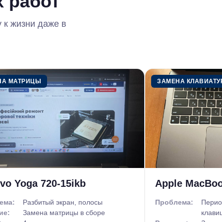
 работ
, установить ПО или почистить ПК от
ямо сейчас и мы максимально
 к жизни даже в
у.
шумит? – Компания «Комп Мастер Центр»
кокачественный ремонт компьютеров.
е мы также предоставляем свои услуги.
НА МАТРИЦЫ
ЗАМЕНА КЛАВИАТ
сающуюся стабильной работы ПК.
 в наиболее удобное для вас время,
ти, бесплатные), после чего и
 требует длительного устранения, наш
тр. Как только работы будут окончены,
и, технику обратно домой или офис.
vo Yoga 720-15ikb
Apple MacBoo
зволяет нам работать без задержек и
ема:
Разбитый экран, полосы
Проблема:
Перио
ие:
Замена матрицы в сборе
клави