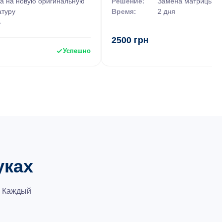
а на новую оригинальную
Решение:
Замена матрицы
атуру
Время:
2 дня
ь
2500 грн
Успешно
уках
. Каждый