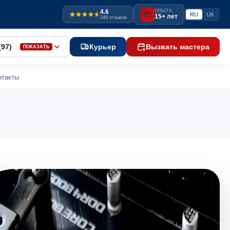
4.6
ОПЫТА
RU
UK
15+ лет
248 отзывов
(97)
Курьер
Вызвать мастера
ПОКАЗАТЬ
нтакты