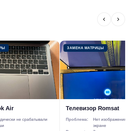
УРЫ
ЗАМЕНА МАТРИЦЫ
k Air
Телевизор Romsat
дически не срабатывали
Проблема:
Нет изображения, 
ши
экране