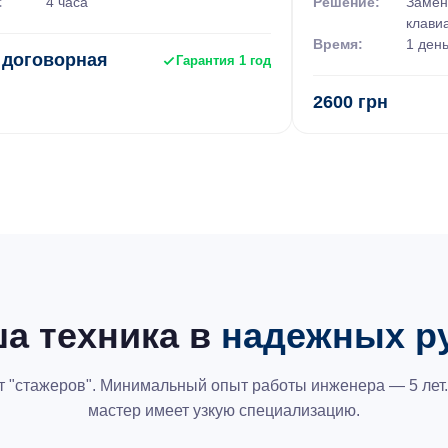
:
4 часа
Решение:
Замен
ютеров на Подоле»
клави
Время:
1 ден
 договорная
Гарантия 1 год
2600 грн
нтов, вышедших из строя комплектующих
плектующих;
усовершенствование;
акой компьютер, который нужен вам:
к далее по очень приятной цене;
а техника в
надежных р
е вам программы;
интеры, колонки и другое;
ет "стажеров". Минимальный опыт работы инженера — 5 лет
мастер имеет узкую специализацию.