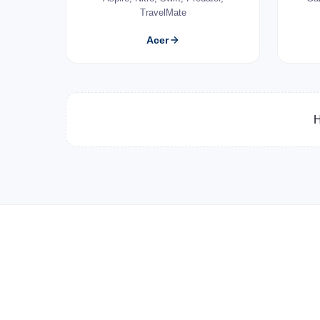
TravelMate
Acer
Н