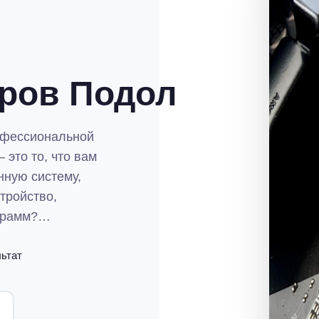
ров Подол
офессиональной
это то, что вам
нную систему,
тройство,
ограмм?…
льтат