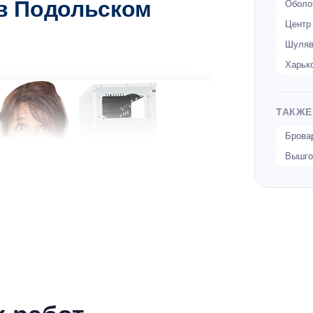
в Подольском
Оболо
Центр
Шуляв
Харьк
ТАКЖЕ
Брова
Вышго