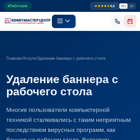
Работаем
4.6
RU
UK
Главная
›
Услуги
›
Удаление баннера с рабочего стола
Удаление баннера с
рабочего стола
Многие пользователи компьютерной
техникой сталкивались с таким неприятным
последствием вирусных программ, как
баннер на рабочем столе. Встретить