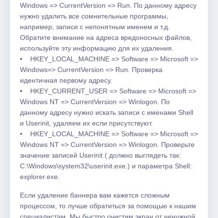
Windows => CurrentVersion => Run. По данному адресу
нужно удалить все сомнительные программы,
например, записи с непонятным именем и т.д.
Обратите внимание на адреса вредоносных файлов,
используйте эту информацию для их удаления.
• HKEY_LOCAL_MACHINE => Software => Microsoft =>
Windows=> CurrentVersion => Run. Проверка
идентичная первому адресу.
• HKEY_CURRENT_USER => Software => Microsoft =>
Windows NT => CurrentVersion => Winlogon. По
данному адресу нужно искать записи с именами Shell
и Userinit, удаляем их если присутствуют.
• HKEY_LOCAL_MACHINE => Software => Microsoft =>
Windows NT => CurrentVersion => Winlogon. Проверьте
значение записей Userinit ( должно выглядеть так:
C:\Windows\system32\userinit.exe.) и параметра Shell:
explorer.exe.
Если удаление баннера вам кажется сложным
процессом, то лучше обратиться за помощью к нашим
специалистам. Мы быстро очистим экран от ненужной