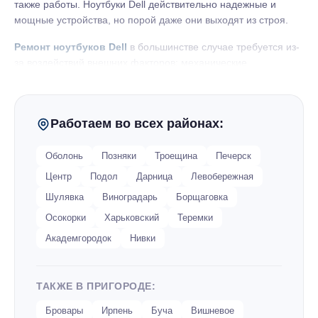
также работы. Ноутбуки Dell действительно надежные и
мощные устройства, но порой даже они выходят из строя.
Ремонт ноутбуков Dell
в большинстве случае требуется из-
за воздействий внешних факторов: механические
повреждения экрана, пролитая на клавиатуру жидкость,
нестабильное электрическое питание и многое другое. Тем
не менее, специалисты отмечают, что по сравнению с
Работаем во всех районах:
ноутбуками других производителей, лэптопы компании Dell
значительно реже выходят из строя.
Оболонь
Позняки
Троещина
Печерск
Центр
Подол
Дарница
Левобережная
Неисправности ноутбуков Dell
Шулявка
Виноградарь
Борщаговка
неисправности клавиатуры. Кнопки залипают или
Осокорки
Харьковский
Теремки
отваливаются, механические поломки кнопок, и
Академгородок
Нивки
иные неисправности, требующие замены или
ремонта;
ТАКЖЕ В ПРИГОРОДЕ:
повреждения корпуса и внешних элементов.
Подобные неисправности встречаются наиболее
Бровары
Ирпень
Буча
Вишневое