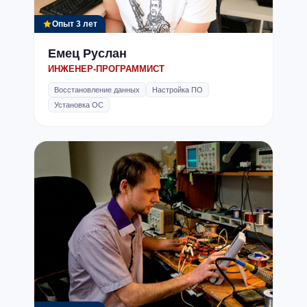
Опыт 3 лет
Чистка ноутбука Dell от пыли
200-350
гривен
Емец Руслан
В стоимость услуги включена
ИНЖЕНЕР-ПРОГРАММИСТ
полная чистка всех компонентов
Восстановление данных
Настройка ПО
ноутбука, стоимость термопасты
Установка ОС
Цена зависит от сложности разборки
ноутбука
Замена жесткого диска
150-250
гривен
В цену НЕ включена стоимость
жесткого диска
Цена зависит от сложности разборки
ноутбука
Замена ОЗУ
120-250