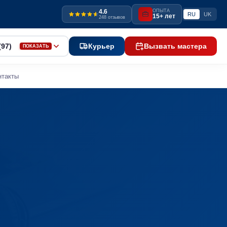
4.6
ОПЫТА
RU
UK
15+ лет
248 отзывов
(97)
Курьер
Вызвать мастера
ПОКАЗАТЬ
нтакты