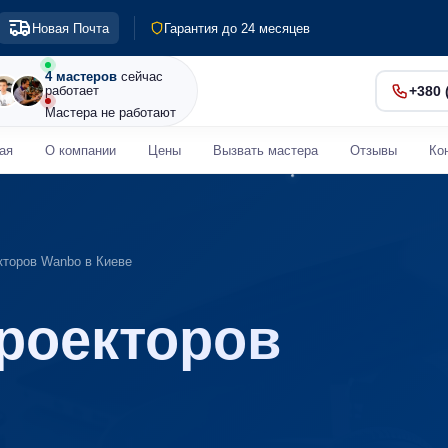
Гарантия до 24 месяцев
Новая Почта
Диагностика 0 грн
Срочный ремонт от 30 мин
4 мастеров
сейчас
работает
+380 
Мастера не работают
ая
О компании
Цены
Вызвать мастера
Отзывы
Ко
кторов Wanbo в Киеве
роекторов