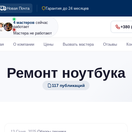
Выезд по Киеву и пригороду
Новая Почта
Гарантия до 24 месяцев
Диагностика 0 грн
Срочный ремонт от 30 мин
4 мастеров
сейчас
работает
+380 
Мастера не работают
ая
О компании
Цены
Вызвать мастера
Отзывы
Ко
Ремонт ноутбука
117 публикаций
13 Січня, 2025
/
Обзоры техники