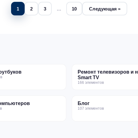
1
2
3
…
10
Следующая »
оутбуков
Ремонт телевизоров и 
в
Smart TV
166 элементов
омпьютеров
Блог
в
107 элементов