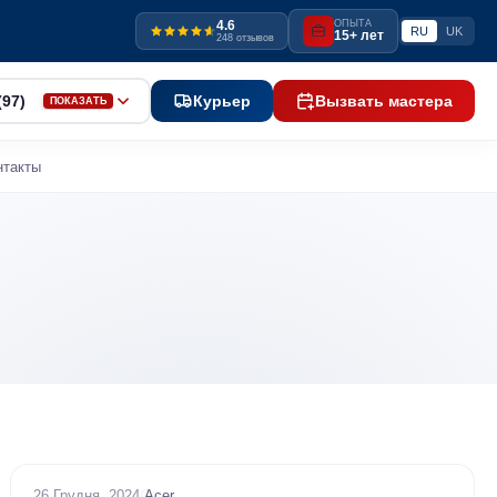
4.6
ОПЫТА
RU
UK
15+ лет
248 отзывов
(97)
Курьер
Вызвать мастера
ПОКАЗАТЬ
нтакты
26 Грудня, 2024
/
Acer