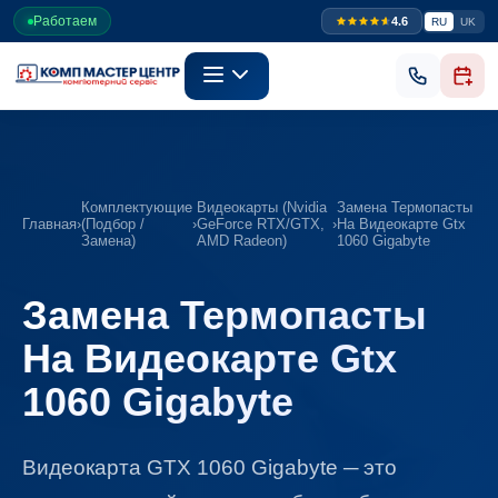
Работаем
4.6
RU
UK
Комплектующие
Видеокарты (Nvidia
Замена Термопасты
Главная
›
(Подбор /
›
GeForce RTX/GTX,
›
На Видеокарте Gtx
Замена)
AMD Radeon)
1060 Gigabyte
Замена Термопасты
На Видеокарте Gtx
1060 Gigabyte
Видеокарта GTX 1060 Gigabyte ─ это