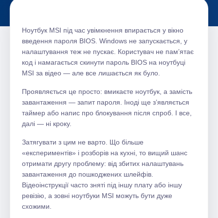
Ноутбук MSI під час увімкнення впирається у вікно
введення пароля BIOS. Windows не запускається, у
налаштування теж не пускає. Користувач не пам’ятає
код і намагається скинути пароль BIOS на ноутбуці
MSI за відео — але все лишається як було.
Проявляється це просто: вмикаєте ноутбук, а замість
завантаження — запит пароля. Іноді ще з’являється
таймер або напис про блокування після спроб. І все,
далі — ні кроку.
Затягувати з цим не варто. Що більше
«експериментів» і розборів на кухні, то вищий шанс
отримати другу проблему: від збитих налаштувань
завантаження до пошкоджених шлейфів.
Відеоінструкції часто зняті під іншу плату або іншу
ревізію, а зовні ноутбуки MSI можуть бути дуже
схожими.