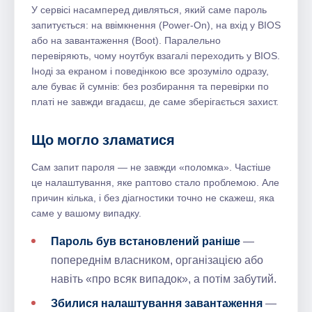
У сервісі насамперед дивляться, який саме пароль
запитується: на ввімкнення (Power-On), на вхід у BIOS
або на завантаження (Boot). Паралельно
перевіряють, чому ноутбук взагалі переходить у BIOS.
Іноді за екраном і поведінкою все зрозуміло одразу,
але буває й сумнів: без розбирання та перевірки по
платі не завжди вгадаєш, де саме зберігається захист.
Що могло зламатися
Сам запит пароля — не завжди «поломка». Частіше
це налаштування, яке раптово стало проблемою. Але
причин кілька, і без діагностики точно не скажеш, яка
саме у вашому випадку.
Пароль був встановлений раніше
—
попереднім власником, організацією або
навіть «про всяк випадок», а потім забутий.
Збилися налаштування завантаження
—