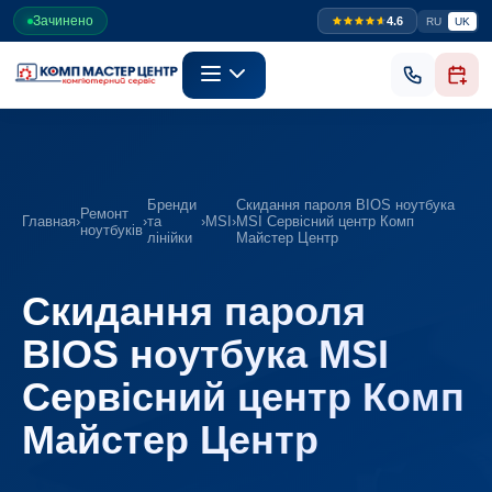
Зачинено
4.6
RU
UK
Бренди
Скидання пароля BIOS ноутбука
Ремонт
Главная
›
›
та
›
MSI
›
MSI Сервісний центр Комп
ноутбуків
лінійки
Майстер Центр
Скидання пароля
BIOS ноутбука MSI
Сервісний центр Комп
Майстер Центр