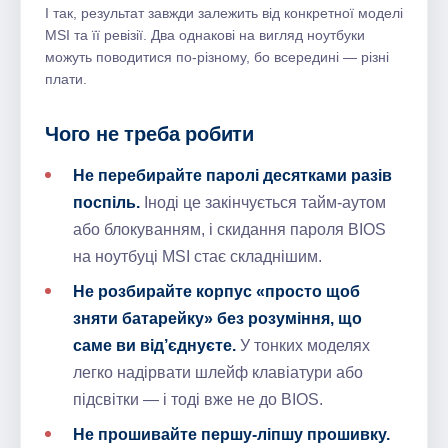
І так, результат завжди залежить від конкретної моделі
MSI та її ревізії. Два однакові на вигляд ноутбуки
можуть поводитися по-різному, бо всередині — різні
плати.
Чого не треба робити
Не перебирайте паролі десятками разів
поспіль.
Іноді це закінчується тайм-аутом
або блокуванням, і скидання пароля BIOS
на ноутбуці MSI стає складнішим.
Не розбирайте корпус «просто щоб
зняти батарейку» без розуміння, що
саме ви від’єднуєте.
У тонких моделях
легко надірвати шлейф клавіатури або
підсвітки — і тоді вже не до BIOS.
Не прошивайте першу-ліпшу прошивку.