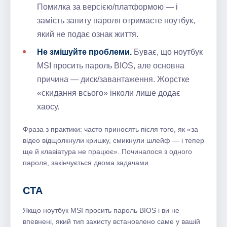
Помилка за версією/платформою — і
замість запиту пароля отримаєте ноутбук,
який не подає ознак життя.
Не змішуйте проблеми.
Буває, що ноутбук
MSI просить пароль BIOS, але основна
причина — диск/завантаження. Жорстке
«скидання всього» інколи лише додає
хаосу.
Фраза з практики: часто приносять після того, як «за
відео відщолкнули кришку, смикнули шлейф — і тепер
ще й клавіатура не працює». Починалося з одного
пароля, закінчується двома задачами.
CTA
Якщо ноутбук MSI просить пароль BIOS і ви не
впевнені, який тип захисту встановлено саме у вашій