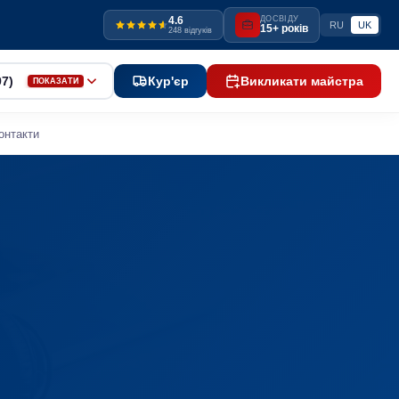
4.6
ДОСВІДУ
RU
UK
15+ років
248 відгуків
97)
Кур'єр
Викликати майстра
ПОКАЗАТИ
онтакти