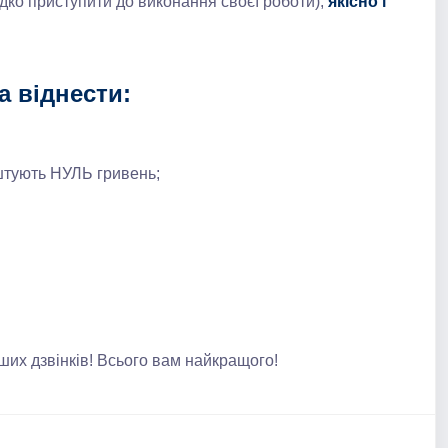
ко приступити до виконання своєї роботи),
якісно і
а віднести:
оштують НУЛЬ гривень;
их дзвінків! Всього вам найкращого!