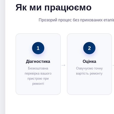
Як ми працюємо
Прозорий процес без прихованих етапів
1
2
Діагностика
Оцінка
Безкоштовна
Озвучуємо точну
перевірка вашого
вартість ремонту
пристрою при
ремонті