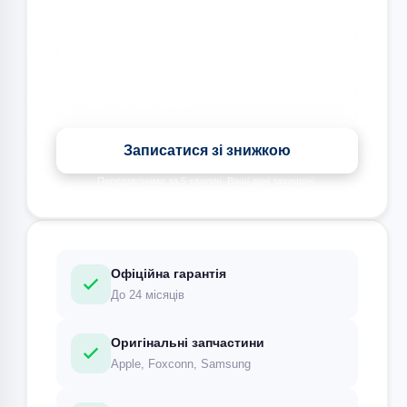
🎉 Знижка на всі види ремонту при записі сьогодні
Записатися зі знижкою
Передзвонимо за 5 хвилин. Ваші дані захищені.
Офіційна гарантія
До 24 місяців
Оригінальні запчастини
Apple, Foxconn, Samsung