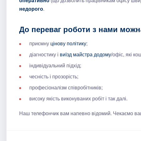
оперативно
(що дозволить працівникам офісу швид
недорого
.
До переваг роботи з нами можн
приємну
цінову політику
;
діагностику і
виїзд майстра додому
/офіс, які к
індивідуальний підхід;
чесність і прозорість;
професіоналізм співробітників;
високу якість виконуваних робіт і так далі.
Наш телефончик вам напевно відомий. Чекаємо ваш