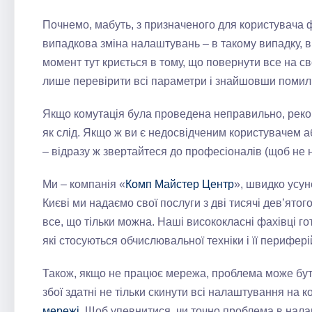
Почнемо, мабуть, з призначеного для користувача 
випадкова зміна налаштувань – в такому випадку, 
момент тут криється в тому, що повернути все на св
лише перевірити всі параметри і знайшовши помилку
Якщо комутація була проведена неправильно, реко
як слід. Якщо ж ви є недосвідченим користувачем а
– відразу ж звертайтеся до професіоналів (щоб не
Ми – компанія «
Комп Майстер Центр
», швидко усу
Києві ми надаємо свої послуги з дві тисячі дев’ято
все, що тільки можна. Наші висококласні фахівці го
які стосуються обчислювальної техніки і її перифері
Також, якщо не працює мережа, проблема може бут
збої здатні не тільки скинути всі налаштування на к
мережі
. Щоб упевнитися, чи точно проблема в налаш