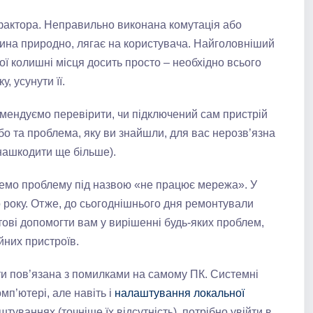
фактора. Неправильно виконана комутація або
вина природно, лягає на користувача. Найголовніший
ої колишні місця досить просто – необхідно всього
, усунути її.
мендуємо перевірити, чи підключений сам пристрій
бо та проблема, яку ви знайшли, для вас нерозв’язна
 нашкодити ще більше).
немо проблему під назвою «не працює мережа». У
го року. Отже, до сьогоднішнього дня ремонтували
тові допомогти вам у вирішенні будь-яких проблем,
йних пристроїв.
и пов’язана з помилками на самому ПК. Системні
омп’ютері, але навіть і
налаштування локальної
туваннях (точніше їх відсутність), потрібно увійти в