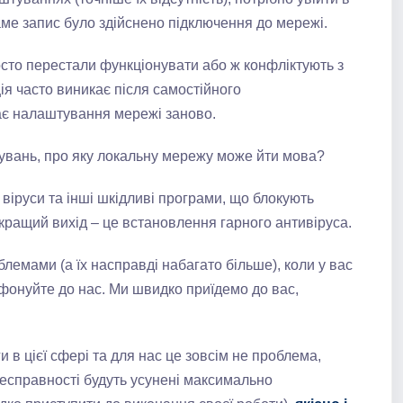
аме запис було здійснено підключення до мережі.
росто перестали функціонувати або ж конфліктують з
я часто виникає після самостійного
ає налаштування мережі заново.
увань, про яку локальну мережу може йти мова?
іруси та інші шкідливі програми, що блокують
 кращий вихід – це встановлення гарного антивіруса.
емами (а їх насправді набагато більше), коли у вас
фонуйте до нас. Ми швидко приїдемо до вас,
 в цієї сфері та для нас це зовсім не проблема,
Несправності будуть усунені максимально