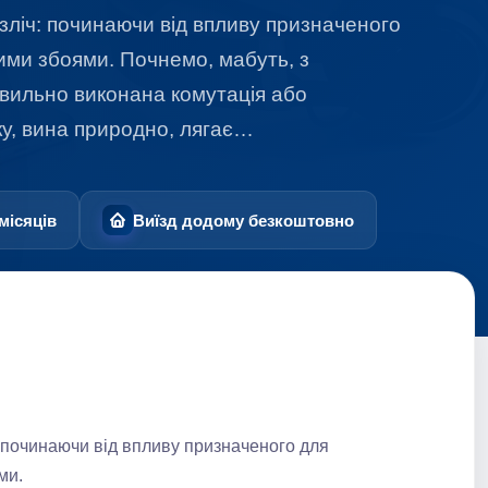
ліч: починаючи від впливу призначеного
ими збоями. Почнемо, мабуть, з
вильно виконана комутація або
ку, вина природно, лягає…
місяців
Виїзд додому безкоштовно
 починаючи від впливу призначеного для
ми.