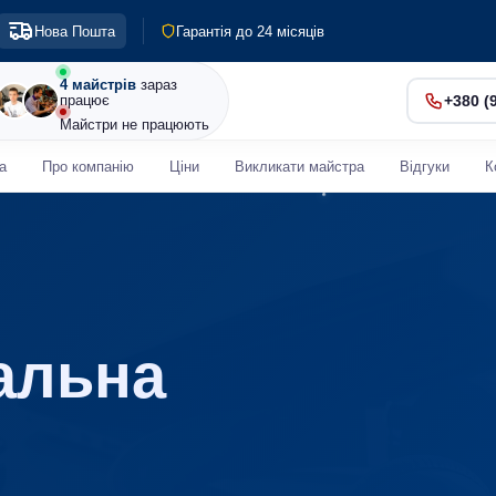
Гарантія до 24 місяців
Діагностика 0 грн
Нова Пошта
Терміновий ремонт від 30 хв
4 майстрів
зараз
працює
+380 (
Майстри не працюють
а
Про компанію
Ціни
Викликати майстра
Відгуки
К
альна