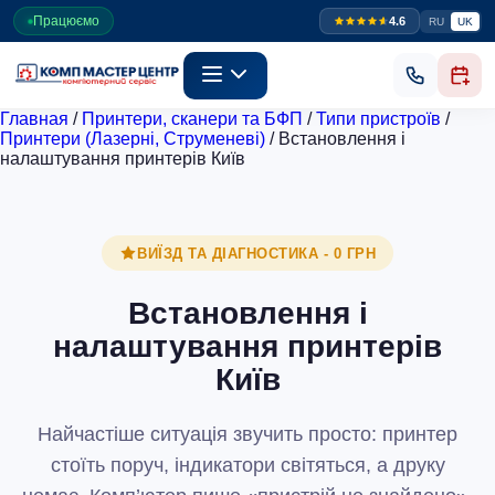
Працюємо
4.6
RU
UK
Главная
/
Принтери, сканери та БФП
/
Типи пристроїв
/
Принтери (Лазерні, Струменеві)
/
Встановлення і
налаштування принтерів Київ
ВИЇЗД ТА ДІАГНОСТИКА - 0 ГРН
Встановлення і
налаштування принтерів
Київ
Найчастіше ситуація звучить просто: принтер
стоїть поруч, індикатори світяться, а друку