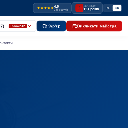
4.6
ДОСВІДУ
RU
UK
15+ років
248 відгуків
97)
Кур'єр
Викликати майстра
ПОКАЗАТИ
онтакти