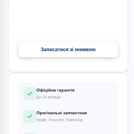
Знижка на всі види ремонту під час запису сьогодні
Записатися зі знижкою
Передзвонимо за 5 хвилин. Ваші дані захищені.
Офіційна гарантія
До 24 місяців
Оригінальні запчастини
Apple, Foxconn, Samsung