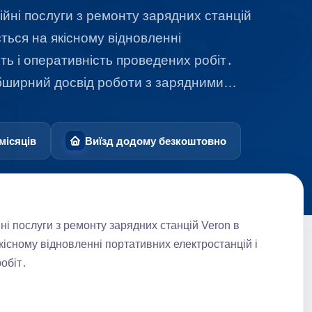
йні послуги з ремонту зарядних станцій
ться на якісному відновленні
сть і оперативність проведених робіт․
обширний досвід роботи з зарядними…
місяців
Виїзд додому безкоштовно
і послуги з ремонту зарядних станцій Veron в
кісному відновленні портативних електростанцій і
робіт․