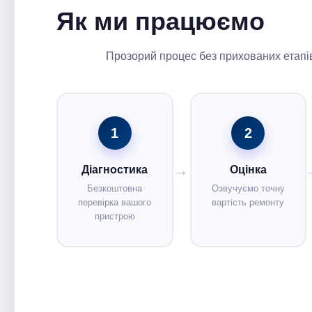
Як ми працюємо
Прозорий процес без прихованих етапів
1
2
Діагностика
Оцінка
Безкоштовна
Озвучуємо точну
перевірка вашого
вартість ремонту
пристрою