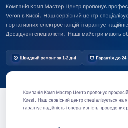
Компанія Комп Мастер Центр пропонує професі
Veron в Києві․ Наш сервісний центр спеціалізує
портативних електростанцій і гарантує надійні
Досвідчені спеціалісти․ Наші майстри мають 
Швидкий ремонт за 1-2 дні
Гарантія до 24 
Компанія Комп Мастер Центр пропонує професійн
Києві․ Наш сервісний центр спеціалізується на я
гарантує надійність і оперативність проведених 