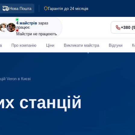
Гарантія до 24 місяців
Нова Пошта
Діагностика 0 грн
Терміновий ремонт від 30 хв
4 майстрів
зараз
працює
+380 (
Майстри не працюють
а
Про компанію
Ціни
Викликати майстра
Відгуки
К
ій Veron в Києві
х станцій