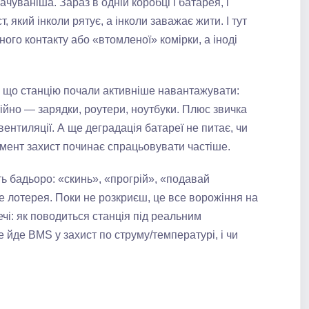
чуваніша. Зараз в одній коробці і батарея, і
, який інколи рятує, а інколи заважає жити. І тут
ого контакту або «втомленої» комірки, а іноді
, що станцію почали активніше навантажувати:
тійно — зарядки, роутери, ноутбуки. Плюс звичка
вентиляції. А ще деградація батареї не питає, чи
омент захист починає спрацьовувати частіше.
ть бадьоро: «скинь», «прогрій», «подавай
е лотерея. Поки не розкриєш, це все ворожіння на
ечі: як поводиться станція під реальним
е йде BMS у захист по струму/температурі, і чи