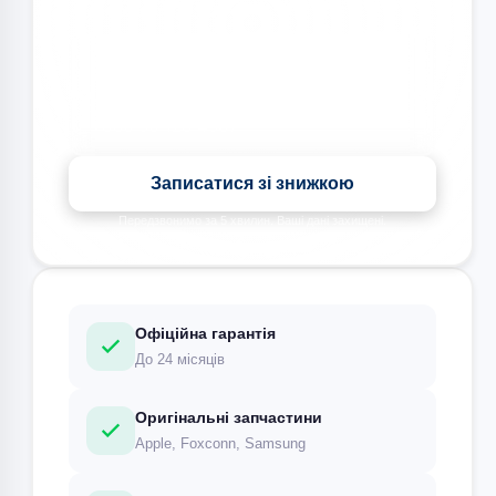
Знижка на всі види ремонту під час запису сьогодні
Записатися зі знижкою
Передзвонимо за 5 хвилин. Ваші дані захищені.
Офіційна гарантія
До 24 місяців
Оригінальні запчастини
Apple, Foxconn, Samsung