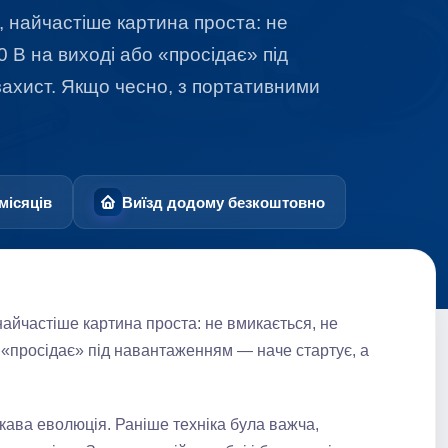
, найчастіше картина проста: не
 В на виході або «просідає» під
захист. Якщо чесно, з портативними
місяців
Виїзд додому безкоштовно
найчастіше картина проста: не вмикається, не
 «просідає» під навантаженням — наче стартує, а
кава еволюція. Раніше техніка була важча,