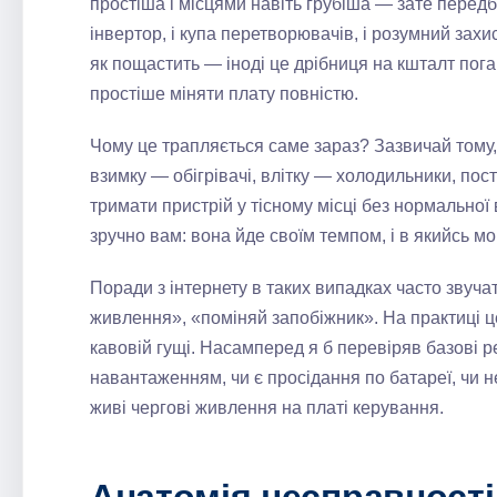
простіша і місцями навіть грубіша — зате передба
інвертор, і купа перетворювачів, і розумний захист
як пощастить — іноді це дрібниця на кшталт поган
простіше міняти плату повністю.
Чому це трапляється саме зараз? Зазвичай тому
взимку — обігрівачі, влітку — холодильники, пос
тримати пристрій у тісному місці без нормальної 
зручно вам: вона йде своїм темпом, і в якийсь м
Поради з інтернету в таких випадках часто звуча
живлення», «поміняй запобіжник». На практиці ц
кавовій гущі. Насамперед я б перевіряв базові р
навантаженням, чи є просідання по батареї, чи н
живі чергові живлення на платі керування.