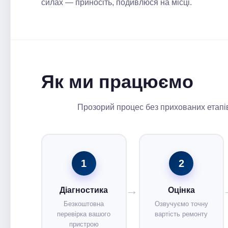
силах — приносіть, подивлюся на місці.
Як ми працюємо
Прозорий процес без прихованих етапів
1
2
Діагностика
Оцінка
Безкоштовна
Озвучуємо точну
перевірка вашого
вартість ремонту
пристрою