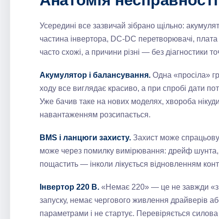
Анатомія несправності
Усередині все зазвичай зібрано щільно: акумуля
частина інвертора, DC-DC перетворювачі, плата
часто схожі, а причини різні — без діагностики т
Акумулятор і балансування.
Одна «просіла» гр
ходу все виглядає красиво, а при спробі дати пот
Уже бачив таке на нових моделях, хвороба нікуди
навантаженням розсипається.
BMS і ланцюги захисту.
Захист може спрацьовув
може через помилку вимірювання: дрейф шунта, п
пощастить — інколи лікується відновленням конт
Інвертор 220 В.
«Немає 220» — це не завжди «зг
запуску, немає чергового живлення драйверів аб
параметрами і не стартує. Перевіряється силова 