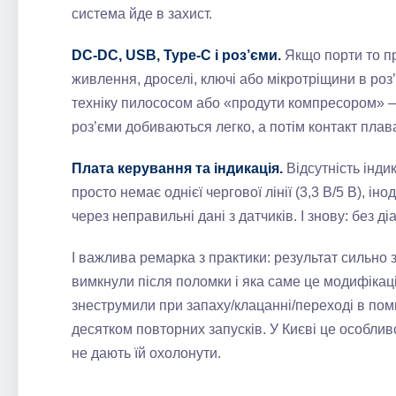
система йде в захист.
DC-DC, USB, Type‑C і роз’єми.
Якщо порти то пр
живлення, дроселі, ключі або мікротріщини в роз
техніку пилососом або «продути компресором» —
роз’єми добиваються легко, а потім контакт плав
Плата керування та індикація.
Відсутність інди
просто немає однієї чергової лінії (3,3 В/5 В), і
через неправильні дані з датчиків. І знову: без д
І важлива ремарка з практики: результат сильно з
вимкнули після поломки і яка саме це модифікац
знеструмили при запаху/клацанні/переході в поми
десятком повторних запусків. У Києві це особлив
не дають їй охолонути.