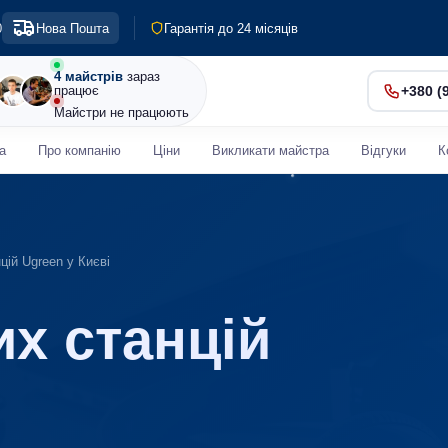
Гарантія до 24 місяців
0
Нова Пошта
Діагностика 0 грн
Терміновий ремонт від 30 хв
4 майстрів
зараз
працює
+380 (
Майстри не працюють
а
Про компанію
Ціни
Викликати майстра
Відгуки
К
цій Ugreen у Києві
х станцій