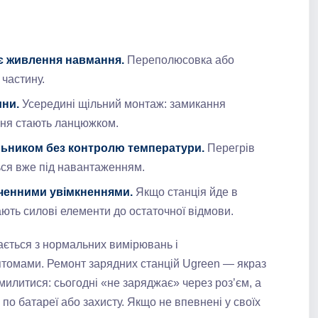
є живлення навмання.
Переполюсовка або
 частину.
ини.
Усередині щільний монтаж: замикання
ння стають ланцюжком.
льником без контролю температури.
Перегрів
ься вже під навантаженням.
нченними увімкненнями.
Якщо станція йде в
вають силові елементи до остаточної відмови.
ається з нормальних вимірювань і
мптомами. Ремонт зарядних станцій Ugreen — якраз
милитися: сьогодні «не заряджає» через роз’єм, а
о батареї або захисту. Якщо не впевнені у своїх