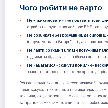
Чого робити не варто
Не «прикурювати» і не подавати зовнішн
стрибок напруги легко добиває BMS і силову
Не розбирати без розуміння, де силові ш
інструментом по батареї — і далі пошкодже
Не паяти роз’єми та плати потужним пая
відриває майданчики, і проблема повертаєт
Не намагатися «скинути помилки» нескі
захист, повторні старти інколи просто догрі
Ремонт зарядних станцій Ugreen зазвичай почин
навантажувальних тестів, а не з здогадок за си
той випадок, де за зовнішніми ознаками легко по
завтра той самий симптом виявиться проблемою п