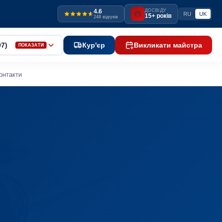
4.6
ДОСВІДУ
RU
UK
15+ років
248 відгуків
97)
Кур'єр
Викликати майстра
ПОКАЗАТИ
онтакти