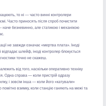
ацюють, то ні — часто винні контролери
’ємі. Часто приносять після спроб почистити
 наче безневинно, але статикою і механікою
ає.
кації не завжди означає «мертва плата». Іноді
ноді відпадає шлейф, іноді контролер блокується
іагностики точно не скажеш.
алежить від того, наскільки оперативно техніку
ія. Одна справа — коли пристрій одразу
лку, і зовсім інша — коли його «катували»
о помітно взимку, коли станцію ганяють на межі та