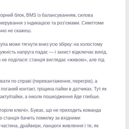
торний блок, BMS із балансуванням, силова
 керування з індикацією та роз’ємами. Симптоми
очно не скажеш.
упа може тягнути вниз усю збірку: на холостому
ужність напруга падає — і захист відключає вихід.
 не поділася: станція виглядає «живою», але під
ати по справі (перевантаження, перегрів), а
оганий контакт, тріщина пайки в датчиках. Тут як
акту/пайки, а інколи пошкодження йде глибше.
оріли ключі». Буває, що не приходить команда
о станція бачить помилку за вхідними
частина, драйвери, ланцюги живлення і те, як