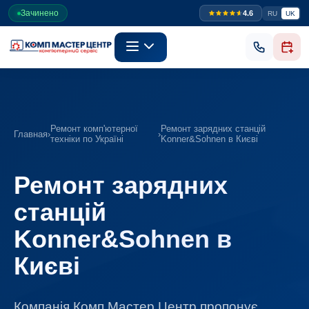
Зачинено
4.6
RU
UK
Ремонт комп'ютерної
Ремонт зарядних станцій
Главная
›
›
техніки по Україні
Konner&Sohnen в Києві
Ремонт зарядних
станцій
Konner&Sohnen в
Києві
Компанія Комп Мастер Центр пропонує