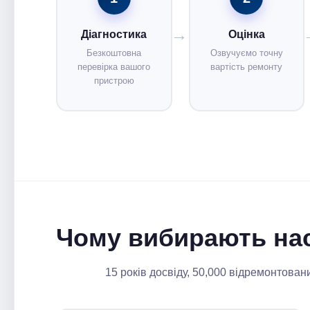
Діагностика
Оцінка
Безкоштовна
Озвучуємо точну
перевірка вашого
вартість ремонту
пристрою
Чому вибирають на
15 років досвіду, 50,000 відремонтован