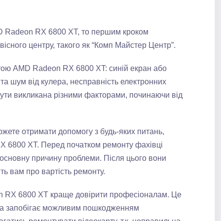
D Radeon RX 6800 XT, то першим кроком
існого центру, такого як “Комп Майстер Центр”.
тою AMD Radeon RX 6800 XT: синій екран або
в та шум від кулера, несправність електронних
бути викликана різними факторами, починаючи від
ожете отримати допомогу з будь-яких питань,
X 6800 XT. Перед початком ремонту фахівці
 основну причину проблеми. Після цього вони
ь вам про вартість ремонту.
n RX 6800 XT краще довірити професіоналам. Це
та запобігає можливим пошкодженням