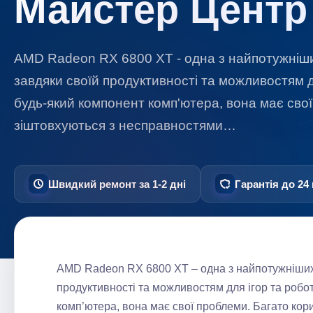
Майстер Центр
AMD Radeon RX 6800 XT - одна з найпотужніших
завдяки своїй продуктивності та можливостям дл
будь-який компонент комп'ютера, вона має свої
зіштовхуються з несправностями…
Швидкий ремонт за 1-2 дні
Гарантія до 24 
AMD Radeon RX 6800 XT – одна з найпотужніших 
продуктивності та можливостям для ігор та робот
комп’ютера, вона має свої проблеми. Багато кор