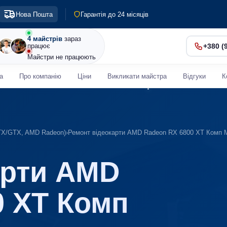
Гарантія до 24 місяців
Діагностика 0 грн
Нова Пошта
Терміновий ремонт від 30 хв
4 майстрів
зараз
працює
+380 (
Майстри не працюють
а
Про компанію
Ціни
Викликати майстра
Відгуки
К
RTX/GTX, AMD Radeon)
›
Ремонт відеокарти AMD Radeon RX 6800 XT Комп 
арти AMD
0 XT Комп