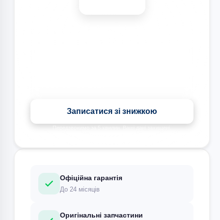
Знижка на всі види ремонту під час запису сьогодні
Записатися зі знижкою
Передзвонимо за 5 хвилин. Ваші дані захищені.
Офіційна гарантія
До 24 місяців
Оригінальні запчастини