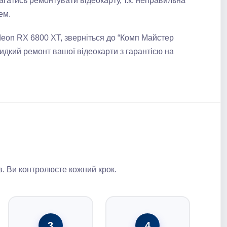
гатись ремонтувати відеокарту, т.к. неправильна
ем.
eon RX 6800 XT, зверніться до “Комп Майстер
идкий ремонт вашої відеокарти з гарантією на
. Ви контролюєте кожний крок.
3
4