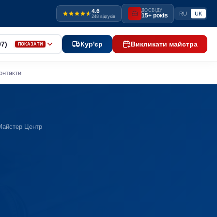
4.6
ДОСВІДУ
RU
UK
15+ років
248 відгуків
97)
Кур'єр
Викликати майстра
ПОКАЗАТИ
онтакти
Майстер Центр