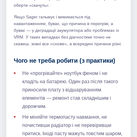
оберти «скачуть».
Якщо Sager гальмує і вимикається під
навантаженням, буває, що причина в перегріві, а
буває — у деградації акумулятора або проблемах із
VRM. У таких випадках без діагностики точно не
скажеш: зовні все «схоже», а всередині причини різні.
Чого не треба робити (з практики)
Не «прогрівайте» ноутбук феном і не
кладіть на батарею. Один раз після такого
приносили плату з відшаруванням
елементів — ремонт став складнішим і
дорожчим.
Не міняйте термопасту навмання, не
почистивши радіатор і не перевіривши
притиск. Іноді пасту мажуть товстим шаром,