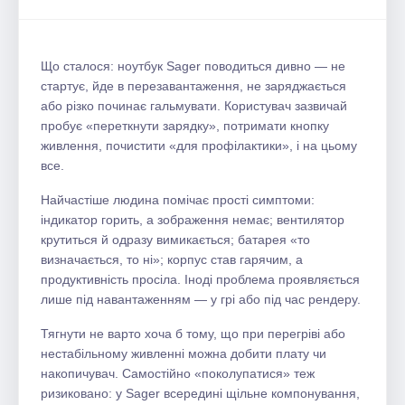
Що сталося: ноутбук Sager поводиться дивно — не
стартує, йде в перезавантаження, не заряджається
або різко починає гальмувати. Користувач зазвичай
пробує «переткнути зарядку», потримати кнопку
живлення, почистити «для профілактики», і на цьому
все.
Найчастіше людина помічає прості симптоми:
індикатор горить, а зображення немає; вентилятор
крутиться й одразу вимикається; батарея «то
визначається, то ні»; корпус став гарячим, а
продуктивність просіла. Іноді проблема проявляється
лише під навантаженням — у грі або під час рендеру.
Тягнути не варто хоча б тому, що при перегріві або
нестабільному живленні можна добити плату чи
накопичувач. Самостійно «поколупатися» теж
ризиковано: у Sager всередині щільне компонування,