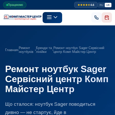
Працюємо
4.6
RU
UK
Ремонт
Бренди та
Ремонт ноутбук Sager Сервісний
Главная
›
›
›
ноутбуків
лінійки
центр Комп Майстер Центр
Ремонт ноутбук Sager
Сервісний центр Комп
Майстер Центр
Що сталося: ноутбук Sager поводиться
дивно — не стартує, йде в