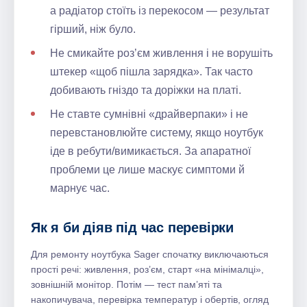
а радіатор стоїть із перекосом — результат
гірший, ніж було.
Не смикайте роз’єм живлення і не ворушіть
штекер «щоб пішла зарядка». Так часто
добивають гніздо та доріжки на платі.
Не ставте сумнівні «драйверпаки» і не
перевстановлюйте систему, якщо ноутбук
іде в ребути/вимикається. За апаратної
проблеми це лише маскує симптоми й
марнує час.
Як я би діяв під час перевірки
Для ремонту ноутбука Sager спочатку виключаються
прості речі: живлення, роз’єм, старт «на мінімалці»,
зовнішній монітор. Потім — тест пам’яті та
накопичувача, перевірка температур і обертів, огляд