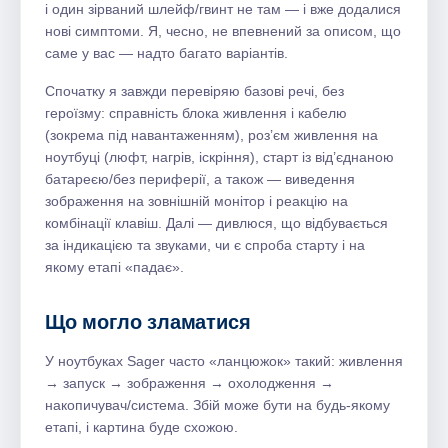
і один зірваний шлейф/гвинт не там — і вже додалися
нові симптоми. Я, чесно, не впевнений за описом, що
саме у вас — надто багато варіантів.
Спочатку я завжди перевіряю базові речі, без
героїзму: справність блока живлення і кабелю
(зокрема під навантаженням), роз’єм живлення на
ноутбуці (люфт, нагрів, іскріння), старт із від’єднаною
батареєю/без периферії, а також — виведення
зображення на зовнішній монітор і реакцію на
комбінації клавіш. Далі — дивлюся, що відбувається
за індикацією та звуками, чи є спроба старту і на
якому етапі «падає».
Що могло зламатися
У ноутбуках Sager часто «ланцюжок» такий: живлення
→ запуск → зображення → охолодження →
накопичувач/система. Збій може бути на будь-якому
етапі, і картина буде схожою.