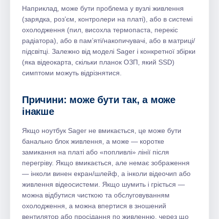
Наприклад, може бути проблема у вузлі живлення
(зарядка, роз’єм, контролери на платі), або в системі
охолодження (пил, висохла термопаста, перекіс
радіатора), або в пам’яті/накопичувачі, або в матриці/
підсвітці. Залежно від моделі Sager і конкретної збірки
(яка відеокарта, скільки планок ОЗП, який SSD)
симптоми можуть відрізнятися.
Причини: може бути так, а може
інакше
Якщо ноутбук Sager не вмикається, це може бути
банально блок живлення, а може — коротке
замикання на платі або «попливлі» лінії після
перегріву. Якщо вмикається, але немає зображення
— інколи винен екран/шлейф, а інколи відеочип або
живлення відеосистеми. Якщо шумить і гріється —
можна відбутися чисткою та обслуговуванням
охолодження, а можна впертися в зношений
вентилятор або просідання по живленню, через що