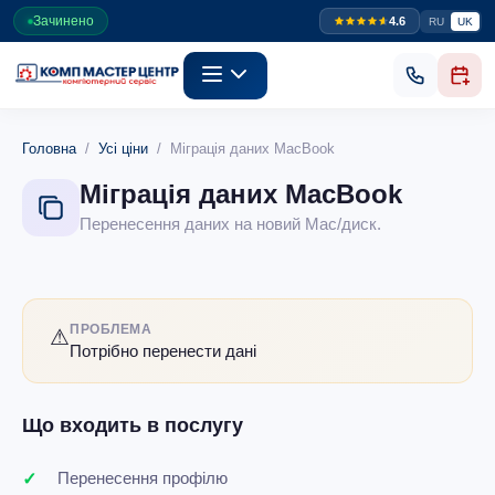
Зачинено
4.6
RU
UK
Головна
/
Усі ціни
/ Міграція даних MacBook
Міграція даних MacBook
Перенесення даних на новий Mac/диск.
ПРОБЛЕМА
⚠
Потрібно перенести дані
Що входить в послугу
Перенесення профілю