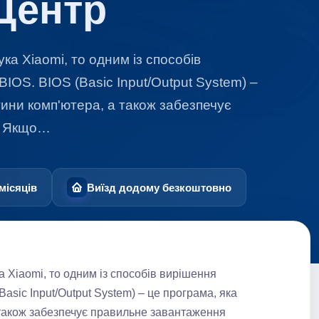
Центр
а Xiaomi, то одним із способів
OS. BIOS (Basic Input/Output System) –
тини комп'ютера, а також забезпечує
. Якщо…
місяців
Виїзд додому безкоштовно
 Xiaomi, то одним із способів вирішення
sic Input/Output System) – це програма, яка
 також забезпечує правильне завантаження