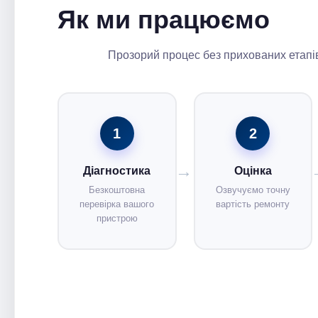
Як ми працюємо
Прозорий процес без прихованих етапів
1
2
Діагностика
Оцінка
Безкоштовна
Озвучуємо точну
перевірка вашого
вартість ремонту
пристрою