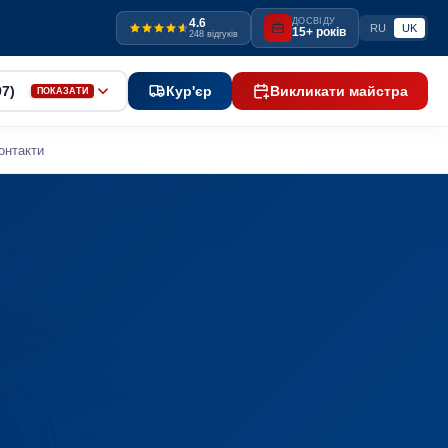
4.6
ДОСВІДУ
RU
UK
15+ років
248 відгуків
97)
Кур'єр
Викликати майстра
ПОКАЗАТИ
онтакти