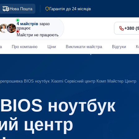
Гарантія до 24 місяців
Діагностика 0 грн
Нова Пошта
Терміновий ремонт від 30 хв
4 майстрів
зараз
працює
+380 (
Майстри не працюють
а
Про компанію
Ціни
Викликати майстра
Відгуки
К
репрошивка BIOS ноутбук Xiaomi Сервісний центр Комп Майстер Центр
BIOS ноутбук
ий центр