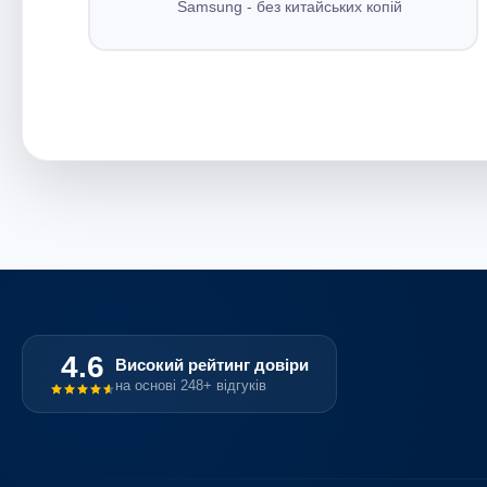
Samsung - без китайських копій
4.6
Високий рейтинг довіри
на основі 248+ відгуків