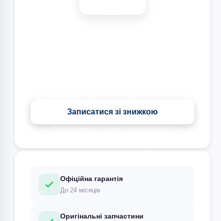
Знижка на всі види ремонту під час запису сьогодні
Записатися зі знижкою
Передзвонимо за 5 хвилин. Ваші дані захищені.
Офіційна гарантія
До 24 місяців
Оригінальні запчастини