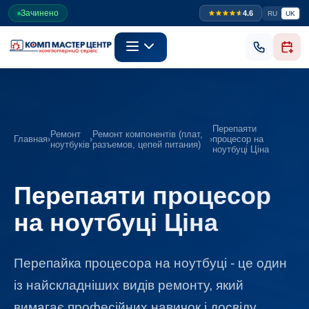
Зачинено
4.6
RU
UK
Перепаяти
Ремонт
Ремонт компонентів (плат,
Главная
›
›
›
процесор на
ноутбуків
разъемов, цепей питания)
ноутбуці Ціна
Перепаяти процесор
на ноутбуці Ціна
Перепайка процесора на ноутбуці - це один
із найскладніших видів ремонту, який
вимагає професійних навичок і досвіду.