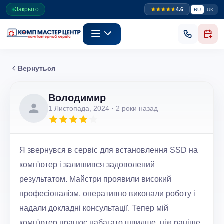
Закрыто
4.6
RU
UK
Вернуться
Володимир
1 Листопада, 2024
· 2 роки назад
Я звернувся в сервіс для встановлення SSD на
комп'ютер і залишився задоволений
результатом. Майстри проявили високий
професіоналізм, оперативно виконали роботу і
надали докладні консультації. Тепер мій
комп'ютер працює набагато швидше, ніж раніше.