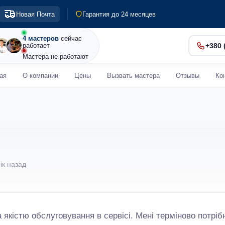
Выезд по Киеву и пригороду
Новая Почта
Гарантия до 24 месяцев
Диагностика 0 грн
Срочный ремонт от 30 мин
4 мастеров
сейчас
работает
+380 
Мастера не работают
ая
О компании
Цены
Вызвать мастера
Отзывы
Ко
рік назад
якістю обслуговування в сервісі. Мені терміново потріб