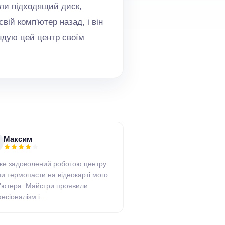
али підходящий диск,
вій комп'ютер назад, і він
ндую цей центр своїм
Максим
же задоволений роботою центру
ни термопасти на відеокарті мого
'ютера. Майстри проявили
сіоналізм і...