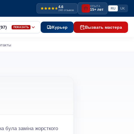
4.6
ОПЫТА
RU
UK
15+ лет
248 отзывов
(97)
Курьер
Вызвать мастера
ПОКАЗАТЬ
нтакты
на була заміна жорсткого