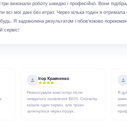
йстри виконали роботу швидко і професійно. Вони підібр
и всі мої дані без втрат. Через кілька годин я отримала с
будь. Я задоволена результатом і обов'язково порекоме
й сервіс!
Ігор Кравченко
Ремонтували комп’ютер після
Я ду
а
невдалого оновлення BIOS. Спочатку
замі
казали один термін, але трохи
комп
затягнулося через пошук...
профе