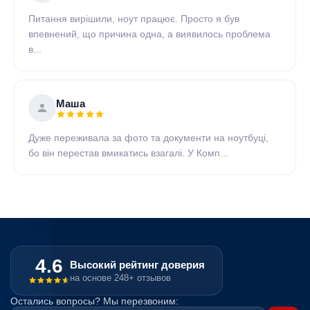
Питання вирішили, ноут працює. Просто я був
впевнений, що причина одна, а виявилось проблема
в...
Маша
Дуже переживала за фото та документи на ноутбуці,
бо він перестав вмикатись взагалі. У Комп...
4.6
Высокий рейтинг доверия
на основе 248+ отзывов
Остались вопросы? Мы перезвоним: