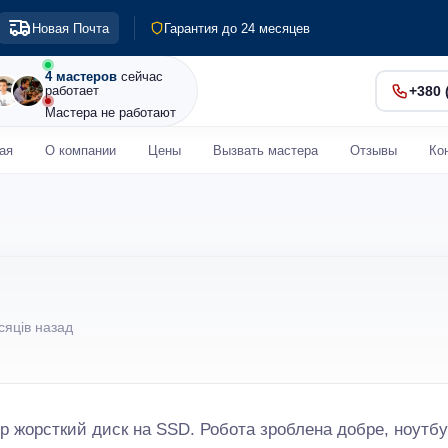
Выезд по Киеву и пригороду
Новая Почта
Гарантия до 24 месяцев
Диагностика 0 грн
Срочный ремонт от 30 мин
4 мастеров
сейчас
работает
+380 
Мастера не работают
ая
О компании
Цены
Вызвать мастера
Отзывы
Ко
сяців назад
р жорсткий диск на SSD. Робота зроблена добре, ноутбу