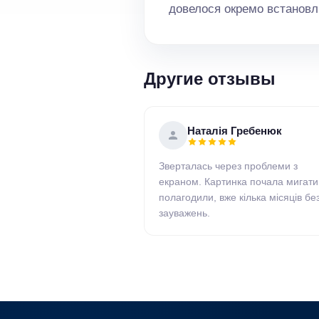
довелося окремо встановлю
Другие отзывы
Наталія Гребенюк
Зверталась через проблеми з
екраном. Картинка почала мигати
полагодили, вже кілька місяців бе
зауважень.