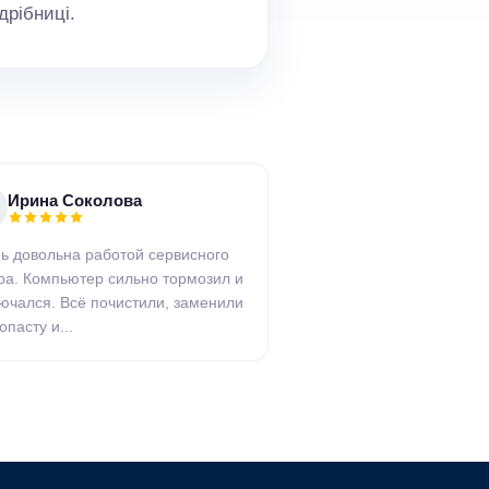
дрібниці.
Ирина Соколова
ь довольна работой сервисного
ра. Компьютер сильно тормозил и
ючался. Всё почистили, заменили
опасту и...