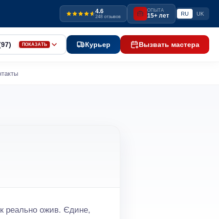
4.6
ОПЫТА
RU
UK
15+ лет
248 отзывов
(97)
Курьер
Вызвать мастера
ПОКАЗАТЬ
нтакты
к реально ожив. Єдине,