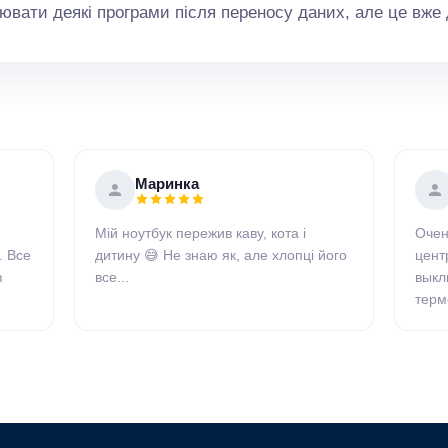
вати деякі програми після переносу даних, але це вже 
Маринка
Мій ноутбук пережив каву, кота і
Очен
. Все
дитину 😅 Не знаю як, але хлопці його
цент
з
все...
выкл
терм