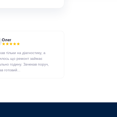
Олег
ав тільки на діагностику, а
илось що ремонт займає
ально годину. Зачекав поруч,
в готовий...