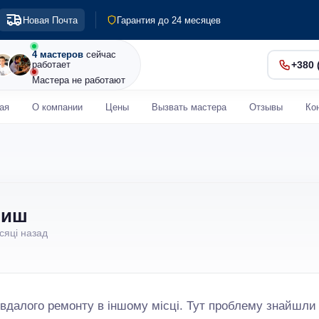
Выезд по Киеву и пригороду
Новая Почта
Гарантия до 24 месяцев
Диагностика 0 грн
Срочный ремонт от 30 мин
4 мастеров
сейчас
работает
+380 
Мастера не работают
ая
О компании
Цены
Вызвать мастера
Отзывы
Ко
ниш
ісяці назад
вдалого ремонту в іншому місці. Тут проблему знайшли 