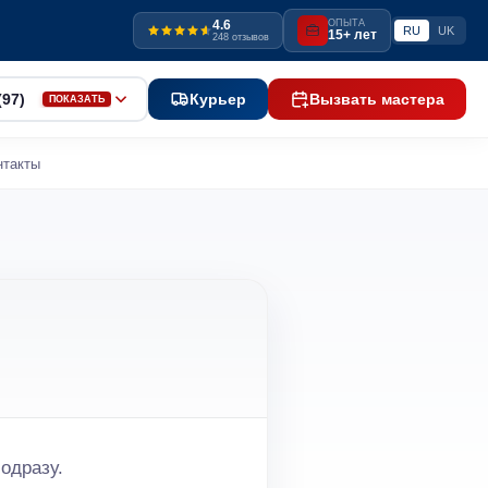
4.6
ОПЫТА
RU
UK
15+ лет
248 отзывов
(97)
Курьер
Вызвать мастера
ПОКАЗАТЬ
нтакты
одразу.