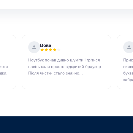
Вова
Ноутбук почав дивно шуміти і грітися
Приїх
хотя
навіть коли просто відкритий браузер.
вияв
дки.
Після чистки стало значно...
букв
забра