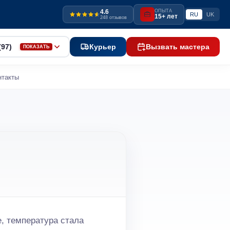
4.6
ОПЫТА
RU
UK
15+ лет
248 отзывов
(97)
Курьер
Вызвать мастера
ПОКАЗАТЬ
нтакты
е, температура стала