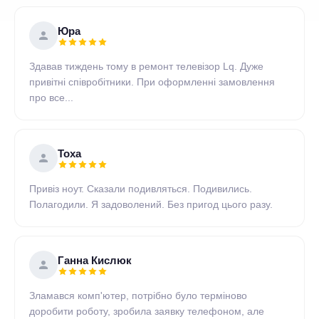
Юра
Здавав тиждень тому в ремонт телевізор Lq. Дуже
привітні співробітники. При оформленні замовлення
про все...
Тоха
Привіз ноут. Сказали подивляться. Подивились.
Полагодили. Я задоволений. Без пригод цього разу.
Ганна Кислюк
Зламався комп'ютер, потрібно було терміново
доробити роботу, зробила заявку телефоном, але