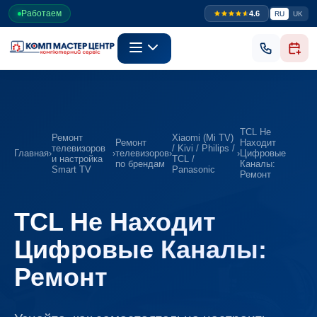
Работаем
4.6
RU
UK
TCL Не
Ремонт
Xiaomi (Mi TV)
Ремонт
Находит
телевизоров
/ Kivi / Philips /
Главная
›
›
телевизоров
›
›
Цифровые
и настройка
TCL /
по брендам
Каналы:
Smart TV
Panasonic
Ремонт
TCL Не Находит
Цифровые Каналы:
Ремонт