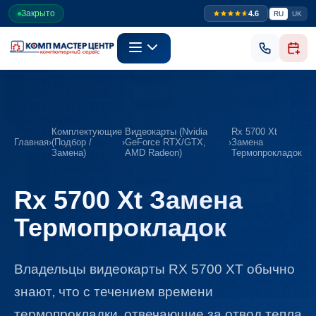
Закрыто
4.6
RU
UK
Комплектующие
Видеокарты (Nvidia
Rx 5700 Xt
Главная
›
(Подбор /
›
GeForce RTX/GTX,
›
Замена
Замена)
AMD Radeon)
Термопрокладок
Rx 5700 Xt Замена
Термопрокладок
Владельцы видеокарты RX 5700 XT обычно
знают‚ что с течением времени
термопрокладки‚ отвечающие за отвод тепла