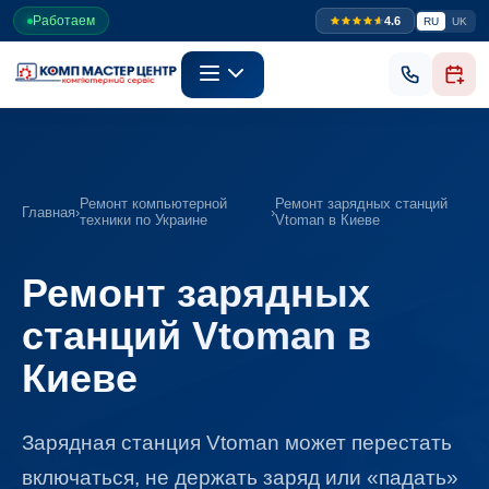
Работаем
4.6
RU
UK
Ремонт компьютерной
Ремонт зарядных станций
Главная
›
›
техники по Украине
Vtoman в Киеве
Ремонт зарядных
станций Vtoman в
Киеве
Зарядная станция Vtoman может перестать
включаться, не держать заряд или «падать»