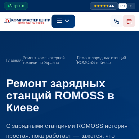
Закрыто
4.6
RU
UK
Ремонт компьютерной
Ремонт зарядных станций
Главная
›
›
техники по Украине
ROMOSS в Киеве
Ремонт зарядных
станций ROMOSS в
Киеве
С зарядными станциями ROMOSS история
простая: пока работает — кажется, что