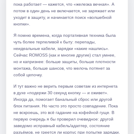
пока работает — кажется, что «железка вечная». А
потом в один день не включается, не заряжает или
уходит в защиту, и начинается поиск «волшебной
кнопки».
Я помню времена, когда портативная техника была
чуть более терпеливой к быту: перепады,
неидеальные кабели, зарядки «какие нашлись».
Сейчас ROMOSS (как и многие другие) стал умнее,
но и капризнее: больше защиты, больше плотности
монтажа, больше шансов, что мелочь потянет за
собой цепочку.
И тут важно не верить первым советам из интернета
в духе «подержи 30 секунд кнопку — и оживет».
Иногда да, помогает банальный сброс или другой
блок питания. Но часто это просто совпадение. Пока
не вскроешь, это всё гадание на кофейной гуще. В
первую очередь я бы проверил очевидное: другой
заведомо исправный кабель/адаптер, состояние
разъёмов, не греется ли корпус при попытке зарядки,