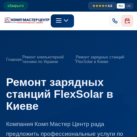
Закрыто
4.6
RU
UK
Ремонт компьютерной
Ремонт зарядных станций
Главная
›
›
техники по Украине
FlexSolar в Киеве
Ремонт зарядных
станций FlexSolar в
Киеве
Компания Комп Мастер Центр рада
предложить профессиональные услуги по