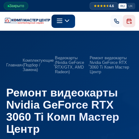
Закрыто
4.6
RU
UK
Видеокарты
Ремонт видеокарты
Комплектующие
(Nvidia GeForce
Nvidia GeForce RTX
Главная
›
(Подбор /
›
›
RTX/GTX, AMD
3060 Ti Комп Мастер
Замена)
Radeon)
Центр
Ремонт видеокарты
Nvidia GeForce RTX
3060 Ti Комп Мастер
Центр