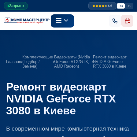
Закрыто
4.6
RU
UK
Комплектующие
Видеокарты (Nvidia
Ремонт видеокарт
Главная
›
(Подбор /
›
GeForce RTX/GTX,
›
NVIDIA GeForce
Замена)
AMD Radeon)
RTX 3080 в Киеве
Ремонт видеокарт
NVIDIA GeForce RTX
3080 в Киеве
В современном мире компьютерная техника