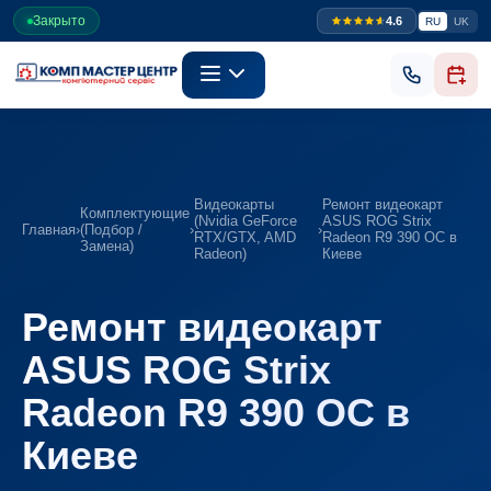
Закрыто
4.6
RU
UK
Видеокарты
Ремонт видеокарт
Комплектующие
(Nvidia GeForce
ASUS ROG Strix
Главная
›
(Подбор /
›
›
RTX/GTX, AMD
Radeon R9 390 OC в
Замена)
Radeon)
Киеве
Ремонт видеокарт
ASUS ROG Strix
Radeon R9 390 OC в
Киеве