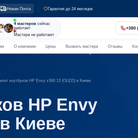
Гарантия до 24 месяцев
Новая Почта
Диагностика 0 грн
Срочный ремонт от 30 мин
4 мастеров
сейчас
работает
+380 
Мастера не работают
ая
О компании
Цены
Вызвать мастера
Отзывы
Ко
монт ноутбуков HP Envy x360 13 (OLED) в Киеве
ков HP Envy
 в Киеве