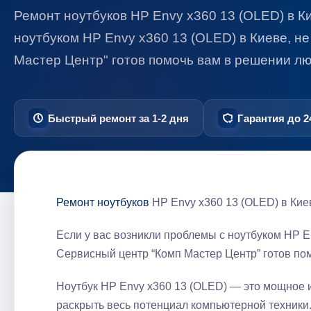
Ремонт ноутбуков HP Envy x360 13 (OLED) в К
ноутбуком HP Envy x360 13 (OLED) в Киеве, не
Мастер Центр" готов помочь вам в решении л
Быстрый ремонт за 1-2 дня
Гарантия до 2
Ремонт ноутбуков
HP Envy x360 13 (OLED) в Кие
Если у вас возникли проблемы с ноутбуком HP En
Сервисный центр “Комп Мастер Центр” готов пом
Ноутбук HP Envy x360 13 (OLED) — это мощное и инновацион
раскрыть весь потенциал компьютерной техники.​ Однако٫ даже самые надежные уст