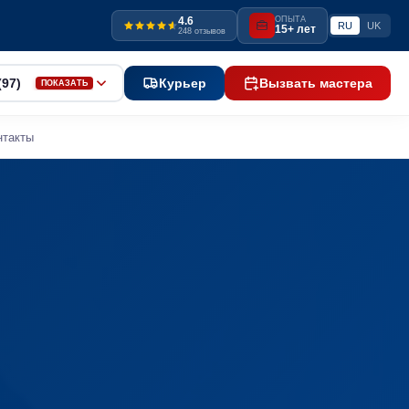
4.6
ОПЫТА
RU
UK
15+ лет
248 отзывов
(97)
Курьер
Вызвать мастера
ПОКАЗАТЬ
нтакты