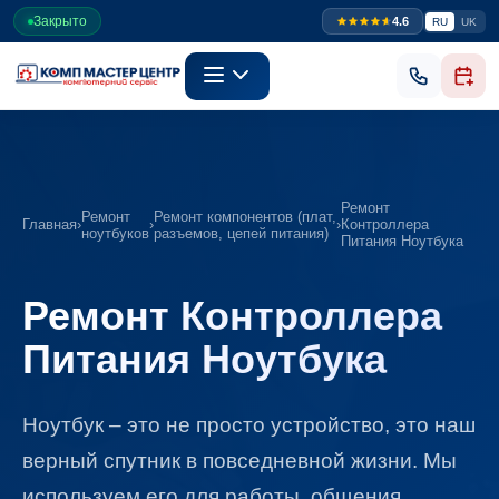
Закрыто
4.6
RU
UK
Ремонт
Ремонт
Ремонт компонентов (плат,
Главная
›
›
›
Контроллера
ноутбуков
разъемов, цепей питания)
Питания Ноутбука
Ремонт Контроллера
Питания Ноутбука
Ноутбук – это не просто устройство, это наш
верный спутник в повседневной жизни. Мы
используем его для работы, общения,