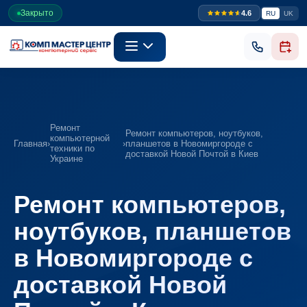
Закрыто
4.6
RU
UK
Ремонт
Ремонт компьютеров, ноутбуков,
компьютерной
Главная
›
›
планшетов в Новомиргороде с
техники по
доставкой Новой Почтой в Киев
Украине
Ремонт компьютеров,
ноутбуков, планшетов
в Новомиргороде с
доставкой Новой