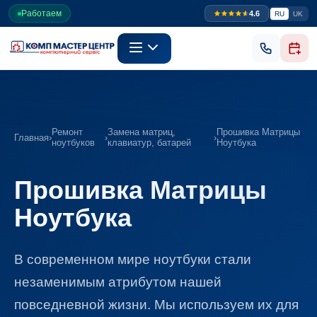
Работаем
4.6
RU
UK
Ремонт
Замена матриц,
Прошивка Матрицы
Главная
›
›
›
ноутбуков
клавиатур, батарей
Ноутбука
Прошивка Матрицы
Ноутбука
В современном мире ноутбуки стали
незаменимым атрибутом нашей
повседневной жизни. Мы используем их для