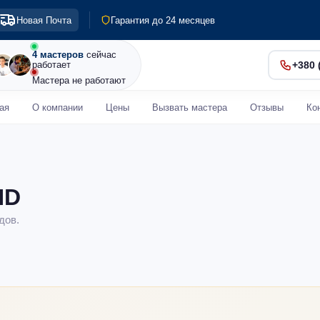
Выезд по Киеву и пригороду
Новая Почта
Гарантия до 24 месяцев
Диагностика 0 грн
Срочный ремонт от 30 мин
4 мастеров
сейчас
работает
+380 
Мастера не работают
ая
О компании
Цены
Вызвать мастера
Отзывы
Ко
HD
дов.