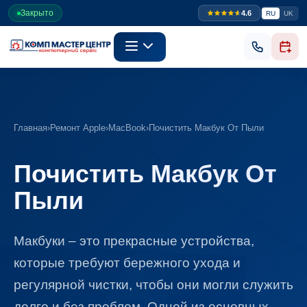
Закрыто
4.6
RU
UK
Главная
›
Ремонт Apple
›
MacBook
›
Почистить Макбук От Пыли
Почистить Макбук От
Пыли
Макбуки ‒ это прекрасные устройства,
которые требуют бережного ухода и
регулярной чистки, чтобы они могли служить
долго и без проблем. Одной из основных