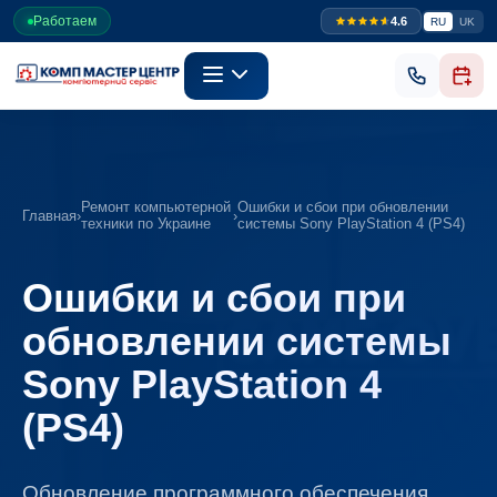
Работаем
4.6
RU
UK
Ремонт компьютерной
Ошибки и сбои при обновлении
Главная
›
›
техники по Украине
системы Sony PlayStation 4 (PS4)
Ошибки и сбои при
обновлении системы
Sony PlayStation 4
(PS4)
Обновление программного обеспечения