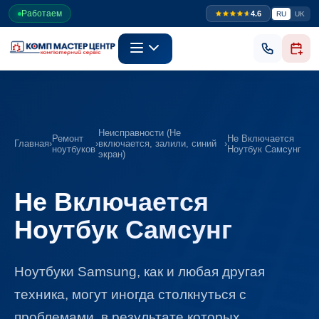
Работаем
4.6
RU
UK
Неисправности (Не
Ремонт
Не Включается
Главная
›
›
включается, залили, синий
›
ноутбуков
Ноутбук Самсунг
экран)
Не Включается
Ноутбук Самсунг
Ноутбуки Samsung, как и любая другая
техника, могут иногда столкнуться с
проблемами, в результате которых