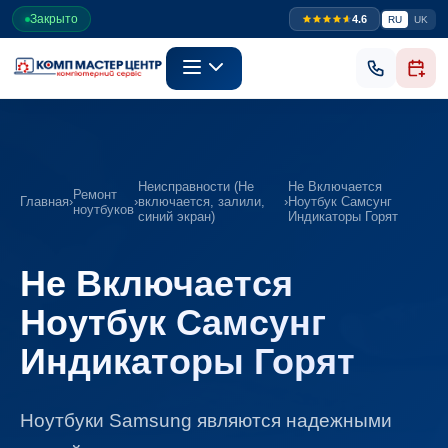
Закрыто
4.6
RU
UK
Неисправности (Не
Не Включается
Ремонт
Главная
›
›
включается, залили,
›
Ноутбук Самсунг
ноутбуков
синий экран)
Индикаторы Горят
Не Включается
Ноутбук Самсунг
Индикаторы Горят
Ноутбуки Samsung являются надежными