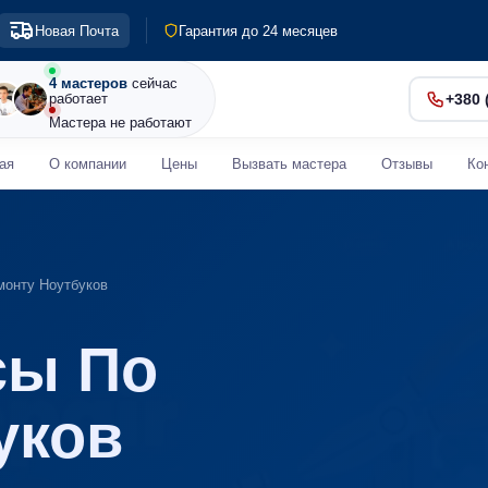
Гарантия до 24 месяцев
Новая Почта
Диагностика 0 грн
Срочный ремонт от 30 мин
4 мастеров
сейчас
работает
+380 
Мастера не работают
ая
О компании
Цены
Вызвать мастера
Отзывы
Ко
монту Ноутбуков
сы По
уков