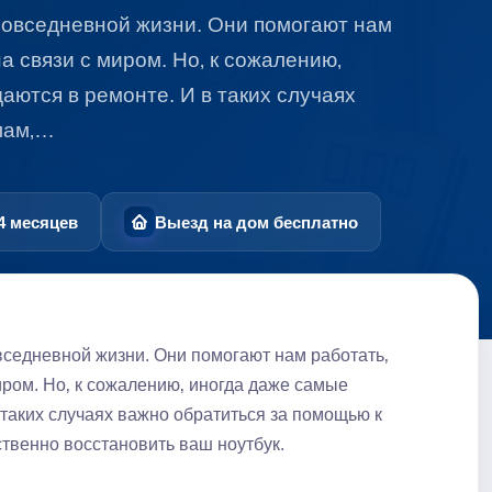
повседневной жизни. Они помогают нам
на связи с миром. Но‚ к сожалению‚
ются в ремонте. И в таких случаях
лам‚…
4 месяцев
Выезд на дом бесплатно
седневной жизни. Они помогают нам работать‚
миром. Но‚ к сожалению‚ иногда даже самые
таких случаях важно обратиться за помощью к
твенно восстановить ваш ноутбук.