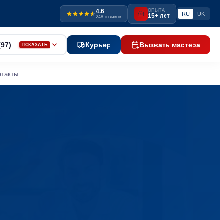
4.6
ОПЫТА
RU
UK
15+ лет
248 отзывов
(97)
Курьер
Вызвать мастера
ПОКАЗАТЬ
нтакты