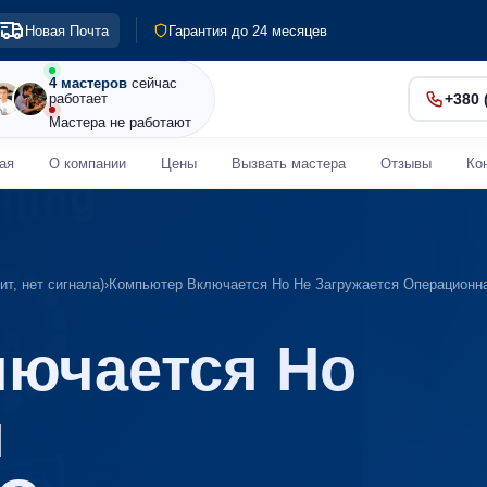
Гарантия до 24 месяцев
Новая Почта
Диагностика 0 грн
Срочный ремонт от 30 мин
4 мастеров
сейчас
работает
+380 
Мастера не работают
ая
О компании
Цены
Вызвать мастера
Отзывы
Ко
ит, нет сигнала)
›
Компьютер Включается Но Не Загружается Операционн
ючается Но
я