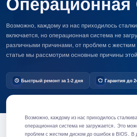
Операционная 
Возможно, каждому из нас приходилось сталки
включается, но операционная система не загр
различными причинами, от проблем с жестким 
статье мы рассмотрим основные причины эт
Быстрый ремонт за 1-2 дня
Гарантия до 2
Возможно, каждому из нас приходилось сталкива
операционная система не загружается․ Это мож
проблем с жестким диском до ошибок в BIOS․ В