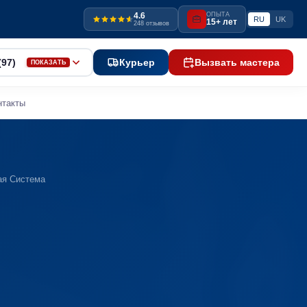
4.6
ОПЫТА
RU
UK
15+ лет
248 отзывов
(97)
Курьер
Вызвать мастера
ПОКАЗАТЬ
нтакты
ая Система