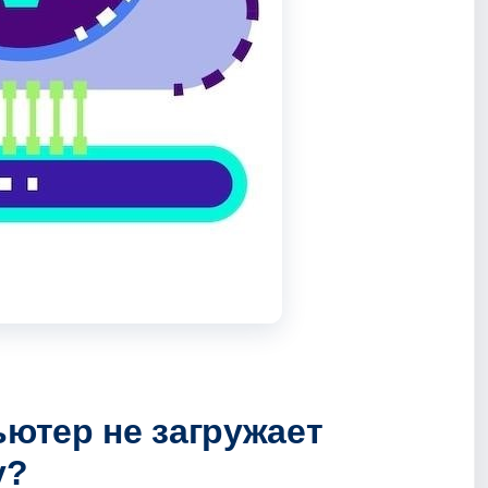
ьютер не загружает
у?